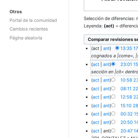
Otros
Selección de diferencias: 
Portal de la comunidad
Leyenda:
(act)
= diferenci
Cambios recientes
Página aleatoria
act
ant
13:35 1
cognados a |come=, |
act
ant
23:01 1
sección en |cit= dentro
act
ant
10:58 2
act
ant
08:11 2
act
ant
12:58 2
act
ant
15:10 28
act
ant
00:32 1
act
ant
20:50 1
act
ant
20:47 1