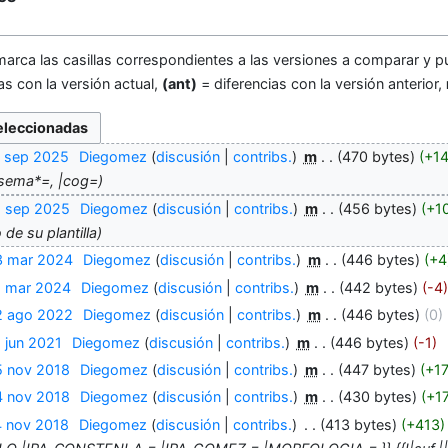
marca las casillas correspondientes a las versiones a comparar y pu
as con la versión actual,
(ant)
= diferencias con la versión anterior,
7 sep 2025
‎
Diegomez
discusión
contribs.
‎
m
470 bytes
+1
sema*=, |cog=
5 sep 2025
‎
Diegomez
discusión
contribs.
‎
m
456 bytes
+1
 de su plantilla
3 mar 2024
‎
Diegomez
discusión
contribs.
‎
m
446 bytes
+4
2 mar 2024
‎
Diegomez
discusión
contribs.
‎
m
442 bytes
-4
2 ago 2022
‎
Diegomez
discusión
contribs.
‎
m
446 bytes
0
 jun 2021
‎
Diegomez
discusión
contribs.
‎
m
446 bytes
-1
5 nov 2018
‎
Diegomez
discusión
contribs.
‎
m
447 bytes
+1
4 nov 2018
‎
Diegomez
discusión
contribs.
‎
m
430 bytes
+1
4 nov 2018
‎
Diegomez
discusión
contribs.
‎
413 bytes
+413