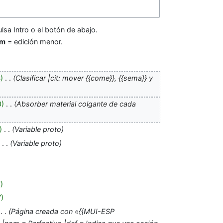
lsa Intro o el botón de abajo.
m
= edición menor.
4
‎
Clasificar |cit: mover {{come}}, {{sema}} y
0
‎
Absorber material colgante de cada
‎
Variable proto
‎
Variable proto
7
7
‎
Página creada con «{{MUI-ESP