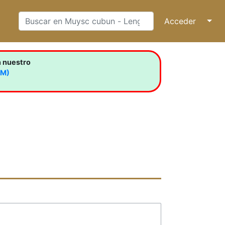
Acceder
↓
n nuestro
LM)