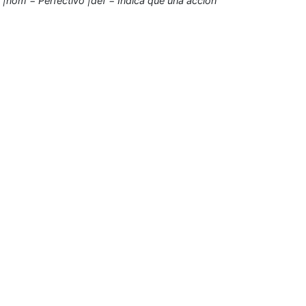
om = Perfectivo |def = Indica que una acción