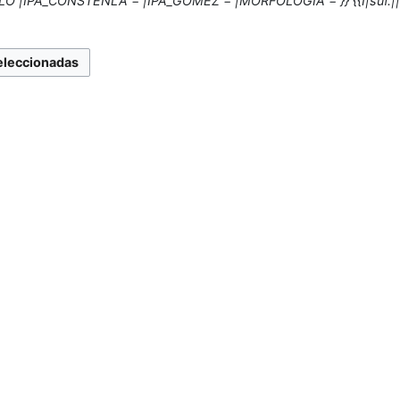
 |IPA_CONSTENLA = |IPA_GOMEZ = |MORFOLOGIA = }} {{I|suf.|| |n