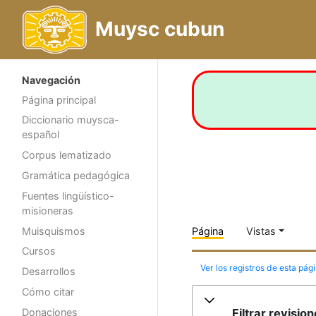
Muysc cubun
Navegación
Página principal
Diccionario muysca-
español
Corpus lematizado
Gramática pedagógica
Fuentes lingüístico-
misioneras
Muisquismos
Página
Vistas
Cursos
Ver los registros de esta pág
Desarrollos
Cómo citar
Filtrar revisio
Donaciones