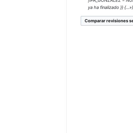
|IPA_GONZALEZ = NULO
ya ha finalizado }} {...»