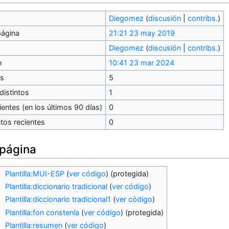
Diegomez
(
discusión
|
contribs.
)
página
21:21 23 may 2019
Diegomez
(
discusión
|
contribs.
)
n
10:41 23 mar 2024
es
5
distintos
1
entes (en los últimos 90 días)
0
tos recientes
0
 página
Plantilla:MUI-ESP
(
ver código
) (protegida)
Plantilla:diccionario tradicional
(
ver código
)
Plantilla:diccionario tradicional1
(
ver código
)
Plantilla:fon constenla
(
ver código
) (protegida)
Plantilla:resumen
(
ver código
)