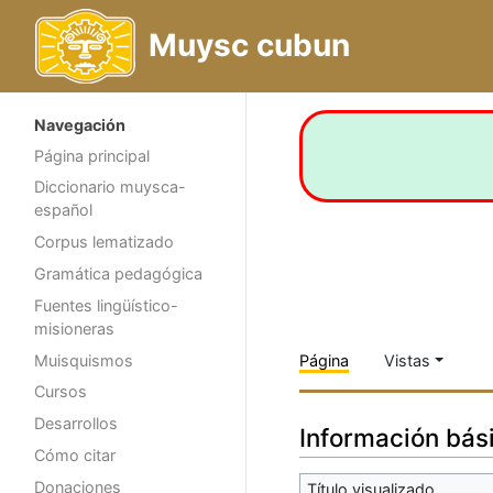
Muysc cubun
Navegación
Página principal
Diccionario muysca-
español
Corpus lematizado
Gramática pedagógica
Fuentes lingüístico-
misioneras
Muisquismos
Página
Vistas
Cursos
Desarrollos
Información bás
Cómo citar
Donaciones
Título visualizado