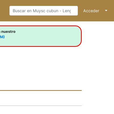
Acceder
↓
n nuestro
LM)