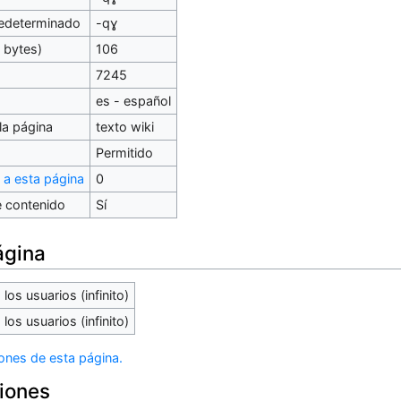
redeterminado
-qɣ
 bytes)
106
7245
es - español
la página
texto wiki
Permitido
 a esta página
0
 contenido
Sí
ágina
los usuarios (infinito)
los usuarios (infinito)
iones de esta página.
ciones