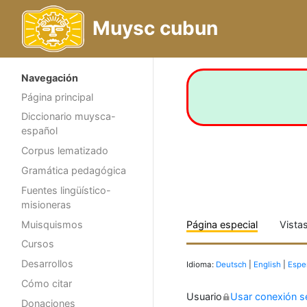
Muysc cubun
Navegación
Página principal
Diccionario muysca-
español
Corpus lematizado
Gramática pedagógica
Fuentes lingüístico-
misioneras
Muisquismos
Página especial
Vista
Cursos
Desarrollos
Idioma:
Deutsch
|
English
|
Espe
Cómo citar
Usuario
Usar conexión s
Donaciones