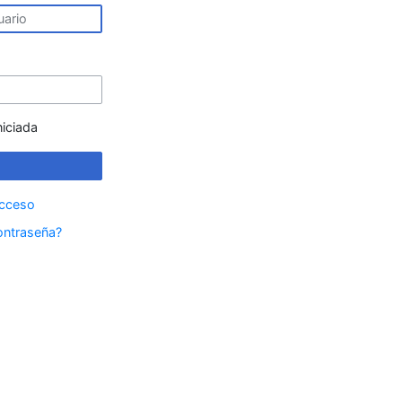
niciada
acceso
ontraseña?