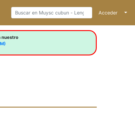
Acceder
↓
n nuestro
LM)