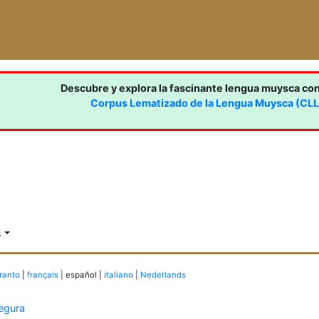
Descubre y explora la fascinante lengua muysca co
Corpus Lematizado de la Lengua Muysca (CL
s
ranto
|
français
| español |
italiano
|
Nederlands
egura