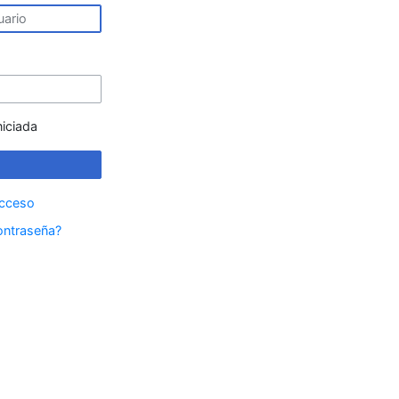
niciada
acceso
ontraseña?