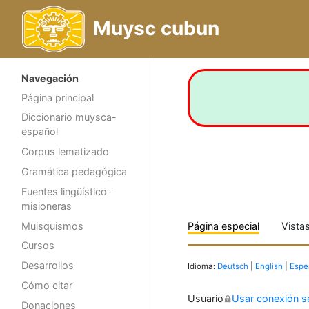
Muysc cubun
Navegación
Página principal
Diccionario muysca-
español
Corpus lematizado
Gramática pedagógica
Fuentes lingüístico-
misioneras
Muisquismos
Página especial
Vista
Cursos
Desarrollos
Idioma:
Deutsch
|
English
|
Espe
Cómo citar
Usuario
Usar conexión s
Donaciones