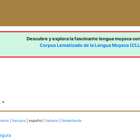
Descubre y explora la fascinante lengua muysca co
Corpus Lematizado de la Lengua Muysca (CL
s
ranto
|
français
| español |
italiano
|
Nederlands
egura