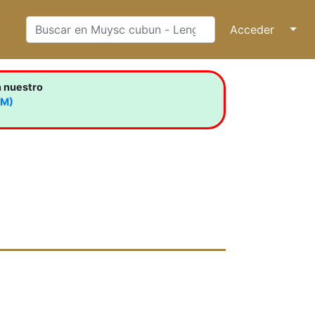
Acceder
↓
n nuestro
LM)