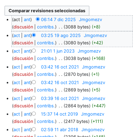
act
ant
06:14 7 dic 2025
‎
Jmgomezv
discusión
contribs.
‎
3088 bytes
+8
act
ant
03:25 19 ago 2025
‎
Jmgomezv
discusión
contribs.
‎
3080 bytes
+42
act
ant
21:01 1 jun 2023
‎
Jmgomezv
discusión
contribs.
‎
3038 bytes
+168
act
ant
03:42 16 oct 2021
‎
Jmgomezv
discusión
contribs.
‎
2870 bytes
+1
act
ant
03:42 16 oct 2021
‎
Jmgomezv
discusión
contribs.
‎
2869 bytes
+5
act
ant
03:39 16 oct 2021
‎
Jmgomezv
discusión
contribs.
‎
2864 bytes
+447
act
ant
15:37 14 oct 2019
‎
Jmgomezv
discusión
contribs.
‎
2417 bytes
+111
act
ant
02:59 11 abr 2018
‎
Jmgomezv
discusión
contribs.
‎
2306 bytes
+148