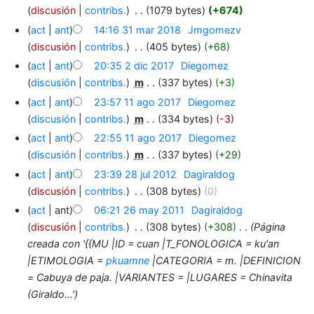
discusión
contribs.
‎
1079 bytes
+674
act
ant
14:16 31 mar 2018
‎
Jmgomezv
discusión
contribs.
‎
405 bytes
+68
act
ant
20:35 2 dic 2017
‎
Diegomez
discusión
contribs.
‎
m
337 bytes
+3
act
ant
23:57 11 ago 2017
‎
Diegomez
discusión
contribs.
‎
m
334 bytes
-3
act
ant
22:55 11 ago 2017
‎
Diegomez
discusión
contribs.
‎
m
337 bytes
+29
act
ant
23:39 28 jul 2012
‎
Dagiraldog
discusión
contribs.
‎
308 bytes
0
act
ant
06:21 26 may 2011
‎
Dagiraldog
discusión
contribs.
‎
308 bytes
+308
‎
Página
creada con '{{MU |ID = cuan |T_FONOLOGICA = ku'an
|ETIMOLOGIA =
pkuamne
|CATEGORIA = m. |DEFINICION
= Cabuya de paja. |VARIANTES = |LUGARES = Chinavita
(Giraldo…'