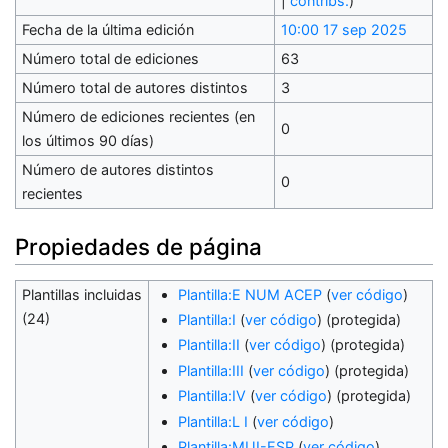
|
contribs.
)
Fecha de la última edición
10:00 17 sep 2025
Número total de ediciones
63
Número total de autores distintos
3
Número de ediciones recientes (en
0
los últimos 90 días)
Número de autores distintos
0
recientes
Propiedades de página
Plantillas incluidas
Plantilla:E NUM ACEP
(
ver código
)
(24)
Plantilla:I
(
ver código
) (protegida)
Plantilla:II
(
ver código
) (protegida)
Plantilla:III
(
ver código
) (protegida)
Plantilla:IV
(
ver código
) (protegida)
Plantilla:L I
(
ver código
)
Plantilla:MUI-ESP
(
ver código
)