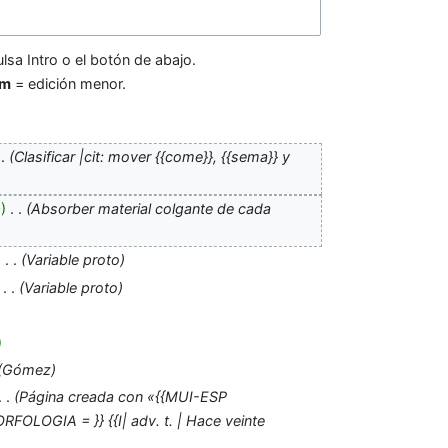
lsa Intro o el botón de abajo.
m
= edición menor.
Clasificar |cit: mover {{come}}, {{sema}} y
0
‎
Absorber material colgante de cada
‎
Variable proto
‎
Variable proto
Gómez
Página creada con «{{MUI-ESP
OGIA = }} {{I| adv. t. | Hace veinte