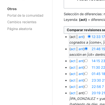
Otros
Selección de diferencias: 
Portal de la comunidad
Leyenda:
(act)
= diferenci
Cambios recientes
Página aleatoria
act
ant
12:33 1
cognados a |come=, |
act
ant
21:46 1
sección en |cit= dentro
act
ant
14:15 2
act
ant
11:30 2
act
ant
01:45 1
act
ant
23:30 21
act
ant
22:56 7
act
ant
20:19 2
|IPA_GONZALEZ = ɣuet
(hablando de días, mes