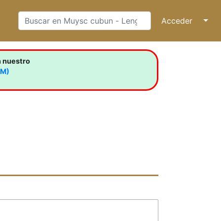
Acceder
↓
n nuestro
LM)