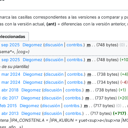
marca las casillas correspondientes a las versiones a comparar y pu
as con la versión actual,
(ant)
= diferencias con la versión anterior,
7 sep 2025
‎
Diegomez
discusión
contribs.
‎
m
748 bytes
0
‎
sema*=, |cog=
5 sep 2025
‎
Diegomez
discusión
contribs.
‎
m
748 bytes
+1
 de su plantilla
3 mar 2024
‎
Diegomez
discusión
contribs.
‎
m
738 bytes
+4
2 mar 2024
‎
Diegomez
discusión
contribs.
‎
m
734 bytes
-4
8 abr 2018
‎
Diegomez
discusión
contribs.
‎
m
738 bytes
+1
 dic 2017
‎
Diegomez
discusión
contribs.
‎
m
737 bytes
+20
 feb 2015
‎
Diegomez
discusión
contribs.
‎
m
717 bytes
0
‎
1 abr 2013
‎
Diegomez
discusión
contribs.
‎
717 bytes
+717
‎
ena |IPA_CONSTENLA = |IPA_KUBUN = ɣuet<sup>ə</sup>na |MORFOL
es, año...»