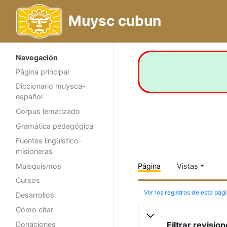
Muysc cubun
Navegación
Página principal
Diccionario muysca-
español
Corpus lematizado
Gramática pedagógica
Fuentes lingüístico-
misioneras
Muisquismos
Página
Vistas
Cursos
Ver los registros de esta pág
Desarrollos
Cómo citar
Filtrar revisio
Donaciones