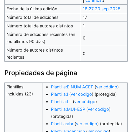
|
contribs.
)
Fecha de la última edición
18:27 20 sep 2025
Número total de ediciones
17
Número total de autores distintos
1
Número de ediciones recientes (en
0
los últimos 90 días)
Número de autores distintos
0
recientes
Propiedades de página
Plantillas
Plantilla:E NUM ACEP
(
ver código
)
incluidas (23)
Plantilla:I
(
ver código
) (protegida)
Plantilla:L I
(
ver código
)
Plantilla:MUI-ESP
(
ver código
)
(protegida)
Plantilla:abr
(
ver código
) (protegida)
Plantilla:acepcion
(
ver código
)