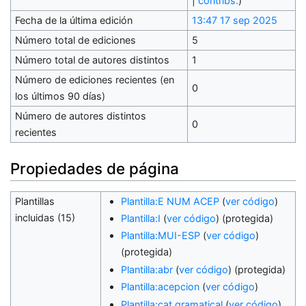
|
contribs.
)
Fecha de la última edición
13:47 17 sep 2025
Número total de ediciones
5
Número total de autores distintos
1
Número de ediciones recientes (en
0
los últimos 90 días)
Número de autores distintos
0
recientes
Propiedades de página
Plantillas
Plantilla:E NUM ACEP
(
ver código
)
incluidas (15)
Plantilla:I
(
ver código
) (protegida)
Plantilla:MUI-ESP
(
ver código
)
(protegida)
Plantilla:abr
(
ver código
) (protegida)
Plantilla:acepcion
(
ver código
)
Plantilla:cat gramatical
(
ver código
)