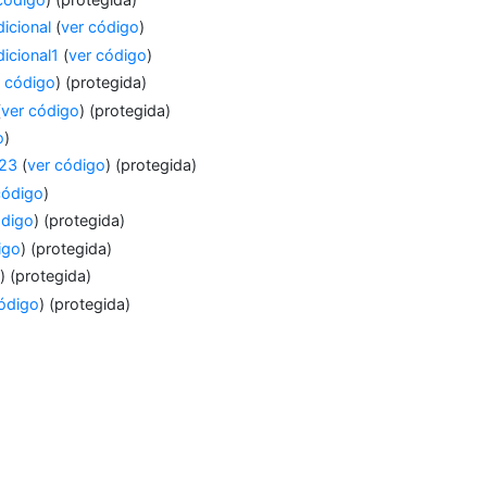
dicional
(
ver código
)
dicional1
(
ver código
)
r código
) (protegida)
(
ver código
) (protegida)
o
)
923
(
ver código
) (protegida)
código
)
ódigo
) (protegida)
igo
) (protegida)
o
) (protegida)
código
) (protegida)