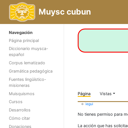
Muysc cubun
Navegación
Página principal
Diccionario muysca-
español
Corpus lematizado
Gramática pedagógica
Fuentes lingüístico-
misioneras
Muisquismos
Página
Vistas
Cursos
←
iegui
Desarrollos
No tienes permiso para mod
Cómo citar
La acción que has solicita
Donaciones