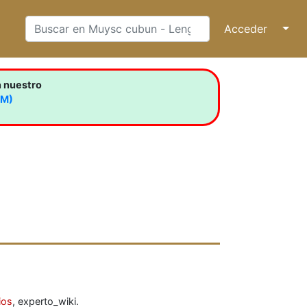
Acceder
↓
n nuestro
LM)
ios
, experto_wiki.