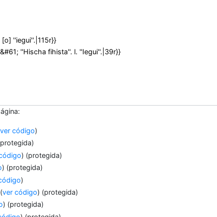
página:
(
ver código
)
(protegida)
 código
) (protegida)
o
) (protegida)
código
)
(
ver código
) (protegida)
o
) (protegida)
código
) (protegida)