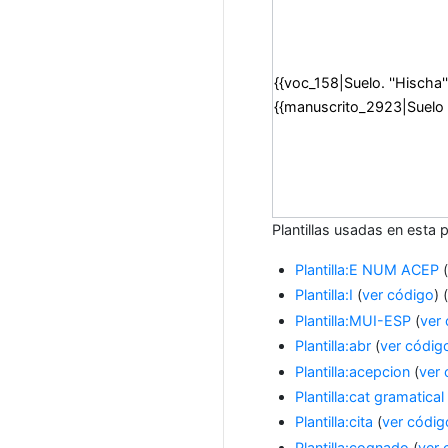
Plantillas usadas en esta 
Plantilla:E NUM ACEP
Plantilla:I
(
ver código
) 
Plantilla:MUI-ESP
(
ver
Plantilla:abr
(
ver códig
Plantilla:acepcion
(
ver 
Plantilla:cat gramatical
Plantilla:cita
(
ver códig
Plantilla:cognado
(
ver 