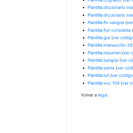
Plantilla:diccionario tra
Plantilla:diccionario tra
Plantilla:fin sangria
(
ve
Plantilla:fon constenla
Plantilla:gut
(
ver códig
Plantilla:manuscrito 2
Plantilla:resumen
(
ver 
Plantilla:sangria
(
ver c
Plantilla:sema
(
ver cód
Plantilla:tuf
(
ver códig
Plantilla:voc 158
(
ver 
Volver a
iegui
.