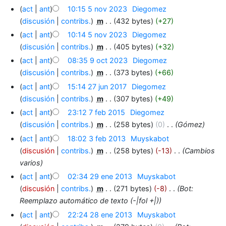
act
ant
10:15 5 nov 2023
‎
Diegomez
discusión
contribs.
‎
m
432 bytes
+27
act
ant
10:14 5 nov 2023
‎
Diegomez
discusión
contribs.
‎
m
405 bytes
+32
act
ant
08:35 9 oct 2023
‎
Diegomez
discusión
contribs.
‎
m
373 bytes
+66
act
ant
15:14 27 jun 2017
‎
Diegomez
discusión
contribs.
‎
m
307 bytes
+49
act
ant
23:12 7 feb 2015
‎
Diegomez
discusión
contribs.
‎
m
258 bytes
0
‎
Gómez
act
ant
18:02 3 feb 2013
‎
Muyskabot
discusión
contribs.
‎
m
258 bytes
-13
‎
Cambios
varios
act
ant
02:34 29 ene 2013
‎
Muyskabot
discusión
contribs.
‎
m
271 bytes
-8
‎
Bot:
Reemplazo automático de texto (-|fol +|)
act
ant
22:24 28 ene 2013
‎
Muyskabot