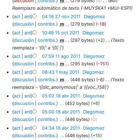
discusión
contribs.
‎
m
279 bytes
0
‎
Bot:
Reemplazo automático de texto (-MUYSKA1 +MUI-ESP)
act
ant
04:16 27 nov 2011
‎
Diegomez
discusión
contribs.
‎
m
279 bytes
-18
act
ant
10:49 15 oct 2011
‎
Diegomez
discusión
contribs.
‎
m
297 bytes
+2
‎
Texto
reemplaza - '{{I|' a '{{I| |'
act
ant
07:59 11 ago 2011
‎
Diegomez
discusión
contribs.
‎
m
295 bytes
-151
act
ant
06:43 1 may 2011
‎
Diegomez
discusión
contribs.
‎
m
446 bytes
-6
‎
Texto
reemplaza - '{{dic_anonymous|' a '{{voc_158|'
act
ant
05:02 18 abr 2011
‎
Diegomez
discusión
contribs.
‎
452 bytes
+6
act
ant
05:00 18 abr 2011
‎
Diegomez
discusión
contribs.
‎
446 bytes
0
act
ant
04:34 18 abr 2011
‎
Diegomez
discusión
contribs.
‎
446 bytes
+15