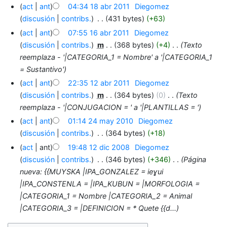
act
ant
04:34 18 abr 2011
‎
Diegomez
discusión
contribs.
‎
431 bytes
+63
act
ant
07:55 16 abr 2011
‎
Diegomez
discusión
contribs.
‎
m
368 bytes
+4
‎
Texto
reemplaza - '|CATEGORIA_1 = Nombre' a '|CATEGORIA_1
= Sustantivo'
act
ant
22:35 12 abr 2011
‎
Diegomez
discusión
contribs.
‎
m
364 bytes
0
‎
Texto
reemplaza - '|CONJUGACION = ' a '|PLANTILLAS = '
act
ant
01:14 24 may 2010
‎
Diegomez
discusión
contribs.
‎
364 bytes
+18
act
ant
19:48 12 dic 2008
‎
Diegomez
discusión
contribs.
‎
346 bytes
+346
‎
Página
nueva: {{MUYSKA |IPA_GONZALEZ = ieɣui
|IPA_CONSTENLA = |IPA_KUBUN = |MORFOLOGIA =
|CATEGORIA_1 = Nombre |CATEGORIA_2 = Animal
|CATEGORIA_3 = |DEFINICION = * Quete {{d...