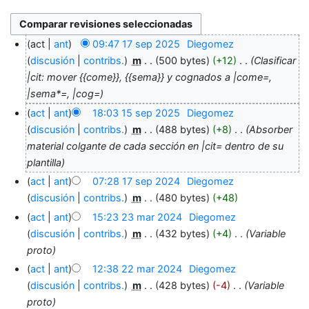
act
ant
09:47 17 sep 2025
‎
Diegomez
discusión
contribs.
‎
m
500 bytes
+12
‎
Clasificar
|cit: mover {{come}}, {{sema}} y cognados a |come=,
|sema*=, |cog=
act
ant
18:03 15 sep 2025
‎
Diegomez
discusión
contribs.
‎
m
488 bytes
+8
‎
Absorber
material colgante de cada sección en |cit= dentro de su
plantilla
act
ant
07:28 17 sep 2024
‎
Diegomez
discusión
contribs.
‎
m
480 bytes
+48
act
ant
15:23 23 mar 2024
‎
Diegomez
discusión
contribs.
‎
m
432 bytes
+4
‎
Variable
proto
act
ant
12:38 22 mar 2024
‎
Diegomez
discusión
contribs.
‎
m
428 bytes
-4
‎
Variable
proto