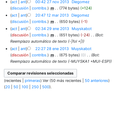
act
ant
00:42 27 nov 2013
‎
Diegomez
discusión
contribs.
‎
m
774 bytes
+124
act
ant
20:47 12 mar 2013
‎
Diegomez
discusión
contribs.
‎
m
650 bytes
-1
act
ant
02:34 29 ene 2013
‎
Muyskabot
discusión
contribs.
‎
m
651 bytes
-24
‎
Bot:
Reemplazo automático de texto (-|fol +|)
act
ant
22:27 28 ene 2013
‎
Muyskabot
discusión
contribs.
‎
m
675 bytes
0
‎
Bot:
Reemplazo automático de texto (-MUYSKA1 +MUI-ESP)
(recientes |
primeras
) Ver (50 más recientes |
50 anteriores
)
(
20
|
50
|
100
|
250
|
500
).