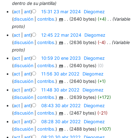
dentro de su plantilla
act
ant
15:31 23 mar 2024
‎
Diegomez
discusión
contribs.
‎
m
2640 bytes
+4
‎
Variable
proto
act
ant
12:45 22 mar 2024
‎
Diegomez
discusión
contribs.
‎
m
2636 bytes
-4
‎
Variable
proto
act
ant
10:59 20 ene 2023
‎
Diegomez
discusión
contribs.
‎
m
2640 bytes
0
act
ant
11:56 30 abr 2022
‎
Diegomez
discusión
contribs.
‎
m
2640 bytes
+1
act
ant
11:48 30 abr 2022
‎
Diegomez
discusión
contribs.
‎
m
2639 bytes
+172
act
ant
08:43 30 abr 2022
‎
Diegomez
discusión
contribs.
‎
m
2467 bytes
-21
act
ant
08:28 30 abr 2022
‎
Diegomez
discusión
contribs.
‎
m
2488 bytes
+107
act
ant
08:20 30 abr 2022
‎
Diegomez