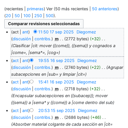
(recientes |
primeras
) Ver (50 más recientes |
50 anteriores
)
(
20
|
50
|
100
|
250
|
500
).
act
ant
11:50 17 sep 2025
‎
Diegomez
discusión
contribs.
‎
m
2772 bytes
+32
‎
Clasificar |cit: mover {{come}}, {{sema}} y cognados a
|come=, |sema*=, |cog=
act
ant
19:55 16 sep 2025
‎
Diegomez
discusión
contribs.
‎
m
2740 bytes
+22
‎
Agrupar
subacepciones en |sub= y limpiar |cit=
act
ant
15:41 16 sep 2025
‎
Diegomez
discusión
contribs.
‎
m
2718 bytes
+32
‎
Encapsular subacepciones en {{subacep}}; mover
{{sema}} a |sema* y {{come}} a |come dentro del sub
act
ant
20:53 15 sep 2025
‎
Diegomez
discusión
contribs.
‎
m
2686 bytes
+46
‎
Absorber material colgante de cada sección en |cit=