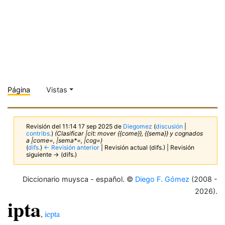
Página
Vistas
Revisión del 11:14 17 sep 2025 de
Diegomez
(
discusión
|
contribs.
)
(Clasificar |cit: mover {{come}}, {{sema}} y cognados
a |come=, |sema*=, |cog=)
(
difs.
)
← Revisión anterior
| Revisión actual (difs.) | Revisión
siguiente → (difs.)
Diccionario muysca - español. ©
Diego F. Gómez
(2008 -
2026).
ipta
,
iepta