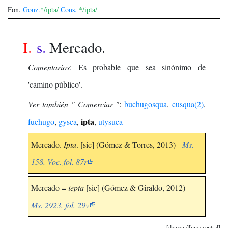
Fon.
Gonz.
*/ipta/
Cons.
*/ipta/
I.
s.
Mercado.
Comentarios
: Es probable que sea sinónimo de
'camino público'.
Ver también " Comerciar "
:
buchugosqua
,
cusqua(2)
,
ipta
fuchugo
,
gysca
,
,
utysuca
Mercado.
Ipta
. [sic] (Gómez & Torres, 2013) -
Ms.
158. Voc. fol. 87r
Mercado =
iepta
[sic] (Gómez & Giraldo, 2012) -
Ms. 2923. fol. 29v
damana
uwa central