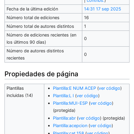
|
contribs.
)
Fecha de la última edición
14:31 17 sep 2025
Número total de ediciones
16
Número total de autores distintos
1
Número de ediciones recientes (en
0
los últimos 90 días)
Número de autores distintos
0
recientes
Propiedades de página
Plantillas
Plantilla:E NUM ACEP
(
ver código
)
incluidas (14)
Plantilla:L I
(
ver código
)
Plantilla:MUI-ESP
(
ver código
)
(protegida)
Plantilla:abr
(
ver código
) (protegida)
Plantilla:acepcion
(
ver código
)
Plantilla:cat 158
(
ver código
)