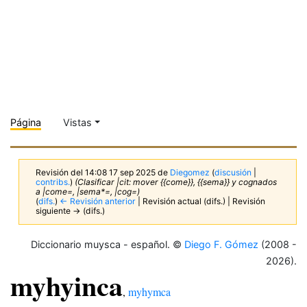
Página
Vistas
Revisión del 14:08 17 sep 2025 de
Diegomez
(
discusión
|
contribs.
)
(Clasificar |cit: mover {{come}}, {{sema}} y cognados
a |come=, |sema*=, |cog=)
(
difs.
)
← Revisión anterior
| Revisión actual (difs.) | Revisión
siguiente → (difs.)
Diccionario muysca - español. ©
Diego F. Gómez
(2008 -
2026).
myhyinca
,
myhymca