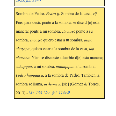
2923. fol. 39r
Sombra de Pedro.
Pedro ij
. Sombra de la casa,
vij
.
Pero para desir, ponte a la sombra, se dise d [e] esta
manera: ponte a mi sombra,
zincazo
; ponte a su
sombra,
encazo
; quiero estar a tu sombra,
minc
chazona
; quiero estar a la sombra de la casa,
uin
chazona
. Yten se dise este aduerbio d[e] esta manera;
zuhupqua
, a mi sombra;
muhupqua
, a tu sombra;
Pedro hupquaca
, a la sombra de Pedro. También la
sombra se llama,
myhymca
. [sic] (Gómez & Torres,
2013) -
Ms. 158. Voc. fol. 114v