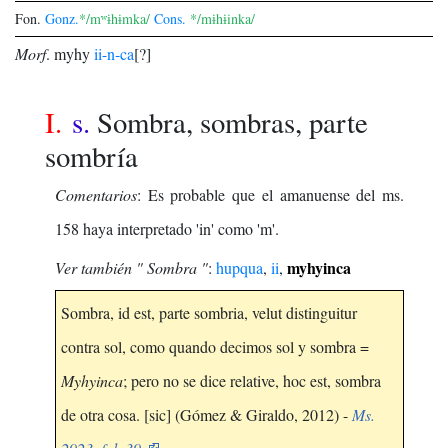
Fon.
Gonz.
*/mʷɨhɨmka/
Cons.
*/mɨhɨinka/
Morf
.
myhy
ii
-n
-ca
[?]
I.
s.
Sombra, sombras, parte
sombría
Comentarios
: Es probable que el amanuense del ms.
158 haya interpretado 'in' como 'm'.
myhyinca
Ver también " Sombra "
:
hupqua
,
ii
,
Sombra, id est, parte sombria, velut distinguitur
contra sol, como quando decimos sol y sombra =
Myhyinca
; pero no se dice relative, hoc est, sombra
de otra cosa. [sic] (Gómez & Giraldo, 2012) -
Ms.