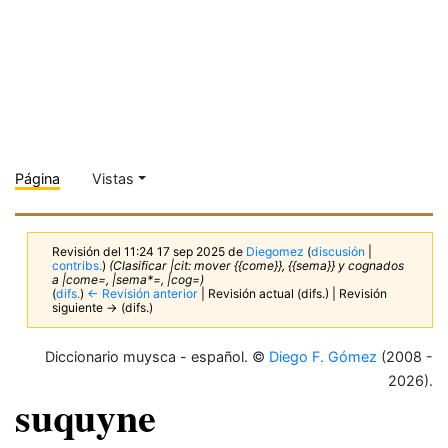
Página
Vistas
Revisión del 11:24 17 sep 2025 de
Diegomez
(
discusión
|
contribs.
)
(Clasificar |cit: mover {{come}}, {{sema}} y cognados
a |come=, |sema*=, |cog=)
(
difs.
)
← Revisión anterior
| Revisión actual (difs.) | Revisión
siguiente → (difs.)
Diccionario muysca - español. ©
Diego F. Gómez
(2008 -
2026).
suquyne