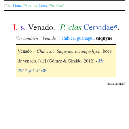
Fon.
Gonz.
*/sukɨne/
Cons.
*/sukɨne/
P. clas
I.
s.
Venado.
Cervidae
.
suquyne
Ver también " Venado "
:
chihica
,
guahagui
,
Venado =
Chihica
. l.
Suquyne, sucunquyhyca
, boca
de venado. [sic] (Gómez & Giraldo, 2012) -
Ms.
2923. fol. 42r
uwa central