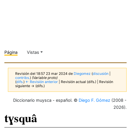
Página
Vistas
Revisión del 18:57 23 mar 2024 de
Diegomez
(
discusión
|
contribs.
)
(Variable proto)
(
difs.
)
← Revisión anterior
| Revisión actual (difs.) | Revisión
siguiente → (difs.)
Diccionario muysca - español. ©
Diego F. Gómez
(2008 -
2026).
tɣsquâ