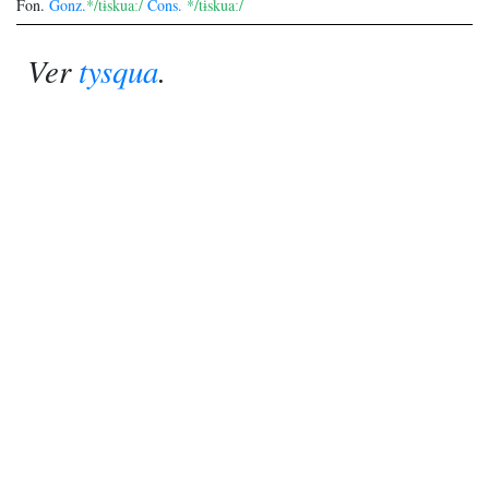
Fon.
Gonz.
*/tɨskuaː/
Cons.
*/tɨskuaː/
Ver
tysqua
.