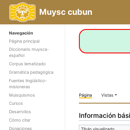
Muysc cubun
Navegación
Página principal
Diccionario muysca-
español
Corpus lematizado
Gramática pedagógica
Fuentes lingüístico-
misioneras
Muisquismos
Página
Vistas
Cursos
Desarrollos
Información bás
Cómo citar
Donaciones
Título visualizado