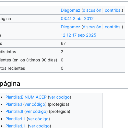
Diegomez
(
discusión
|
contribs.
)
página
03:41 2 abr 2012
Diegomez
(
discusión
|
contribs.
)
n
12:12 17 sep 2025
es
67
distintos
2
entes (en los últimos 90 días)
0
tos recientes
0
 página
Plantilla:E NUM ACEP
(
ver código
)
Plantilla:I
(
ver código
) (protegida)
Plantilla:II
(
ver código
) (protegida)
Plantilla:L I
(
ver código
)
Plantilla:L II
(
ver código
)