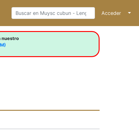
Acceder
↓
n nuestro
LM)