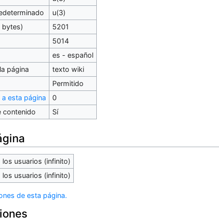
redeterminado
u(3)
 bytes)
5201
5014
es - español
la página
texto wiki
Permitido
 a esta página
0
 contenido
Sí
ágina
los usuarios (infinito)
los usuarios (infinito)
iones de esta página.
ciones