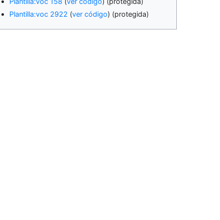
Plantilla:voc 158
(
ver código
) (protegida)
Plantilla:voc 2922
(
ver código
) (protegida)