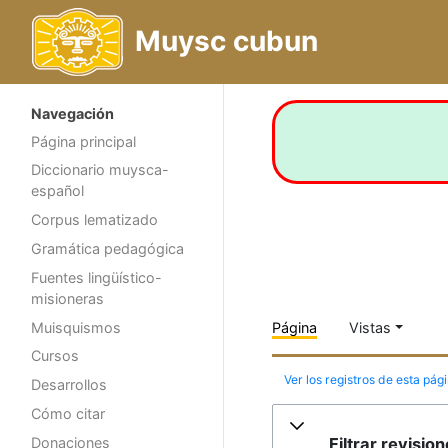
Muysc cubun
Navegación
Página principal
Diccionario muysca-
español
Corpus lematizado
Gramática pedagógica
Fuentes lingüístico-
misioneras
Muisquismos
Página
Vistas
Cursos
Ver los registros de esta pág
Desarrollos
Cómo citar
Filtrar revisio
Donaciones