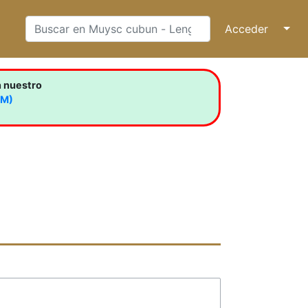
Acceder
↓
n nuestro
LM)