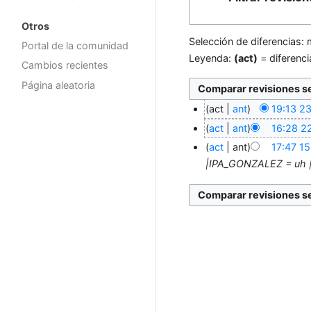
Otros
Selección de diferencias: 
Portal de la comunidad
Leyenda:
(act)
= diferenci
Cambios recientes
Página aleatoria
act
ant
19:13 2
act
ant
16:28 2
act
ant
17:47 1
|IPA_GONZALEZ = uh 