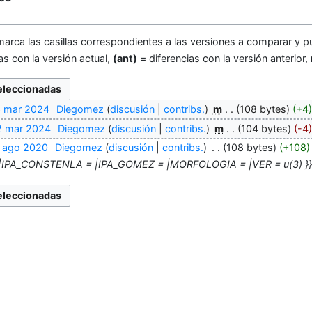
marca las casillas correspondientes a las versiones a comparar y pu
as con la versión actual,
(ant)
= diferencias con la versión anterior,
3 mar 2024
‎
Diegomez
discusión
contribs.
‎
m
108 bytes
+4
2 mar 2024
‎
Diegomez
discusión
contribs.
‎
m
104 bytes
-4
5 ago 2020
‎
Diegomez
discusión
contribs.
‎
108 bytes
+108
|IPA_CONSTENLA = |IPA_GOMEZ = |MORFOLOGIA = |VER = u(3) }