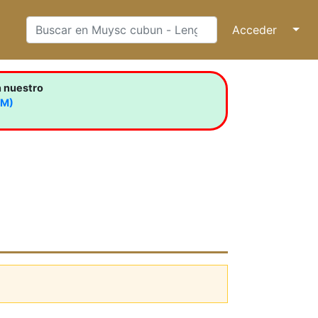
Acceder
↓
n nuestro
LM)