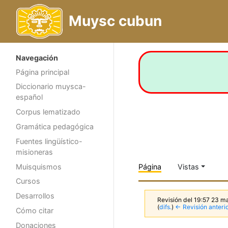
Muysc cubun
Navegación
Página principal
Diccionario muysca-
español
Corpus lematizado
Gramática pedagógica
Fuentes lingüístico-
misioneras
Muisquismos
Página
Vistas
Cursos
Desarrollos
Revisión del 19:57 23 
(
difs.
)
← Revisión anteri
Cómo citar
Donaciones