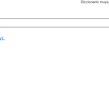
Diccionario muys
ha
.