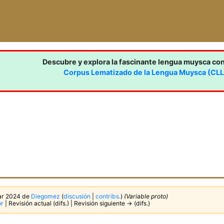
Descubre y explora la fascinante lengua muysca co
Corpus Lematizado de la Lengua Muysca (CL
mar 2024 de
Diegomez
(
discusión
|
contribs.
)
(Variable proto)
or
| Revisión actual (difs.) | Revisión siguiente → (difs.)