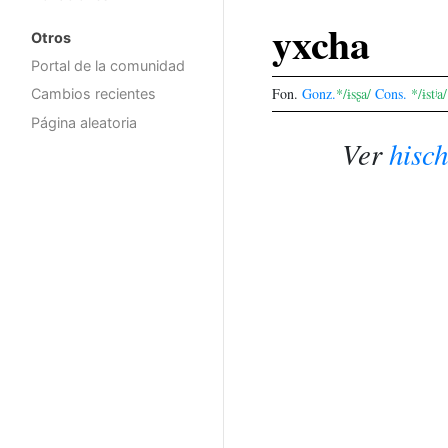
yxcha
Otros
Portal de la comunidad
Fon.
Gonz.
*/ɨsʂa/
Cons.
*/ɨstʲa/
Cambios recientes
Página aleatoria
Ver
hisc