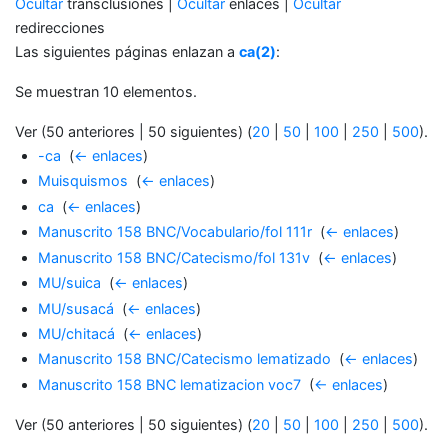
Ocultar
transclusiones |
Ocultar
enlaces |
Ocultar
redirecciones
Las siguientes páginas enlazan a
ca(2)
:
Se muestran 10 elementos.
Ver (50 anteriores | 50 siguientes) (
20
|
50
|
100
|
250
|
500
).
-ca
‎
(
← enlaces
)
Muisquismos
‎
(
← enlaces
)
ca
‎
(
← enlaces
)
Manuscrito 158 BNC/Vocabulario/fol 111r
‎
(
← enlaces
)
Manuscrito 158 BNC/Catecismo/fol 131v
‎
(
← enlaces
)
MU/suica
‎
(
← enlaces
)
MU/susacá
‎
(
← enlaces
)
MU/chitacá
‎
(
← enlaces
)
Manuscrito 158 BNC/Catecismo lematizado
‎
(
← enlaces
)
Manuscrito 158 BNC lematizacion voc7
‎
(
← enlaces
)
Ver (50 anteriores | 50 siguientes) (
20
|
50
|
100
|
250
|
500
).