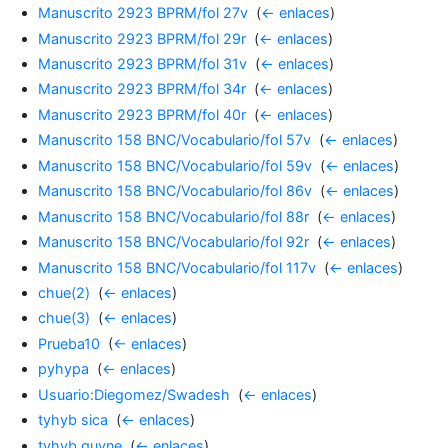
Manuscrito 2923 BPRM/fol 27v
‎
(
← enlaces
)
Manuscrito 2923 BPRM/fol 29r
‎
(
← enlaces
)
Manuscrito 2923 BPRM/fol 31v
‎
(
← enlaces
)
Manuscrito 2923 BPRM/fol 34r
‎
(
← enlaces
)
Manuscrito 2923 BPRM/fol 40r
‎
(
← enlaces
)
Manuscrito 158 BNC/Vocabulario/fol 57v
‎
(
← enlaces
)
Manuscrito 158 BNC/Vocabulario/fol 59v
‎
(
← enlaces
)
Manuscrito 158 BNC/Vocabulario/fol 86v
‎
(
← enlaces
)
Manuscrito 158 BNC/Vocabulario/fol 88r
‎
(
← enlaces
)
Manuscrito 158 BNC/Vocabulario/fol 92r
‎
(
← enlaces
)
Manuscrito 158 BNC/Vocabulario/fol 117v
‎
(
← enlaces
)
chue(2)
‎
(
← enlaces
)
chue(3)
‎
(
← enlaces
)
Prueba10
‎
(
← enlaces
)
pyhypa
‎
(
← enlaces
)
Usuario:Diegomez/Swadesh
‎
(
← enlaces
)
tyhyb sica
‎
(
← enlaces
)
tyhyb quyne
‎
(
← enlaces
)