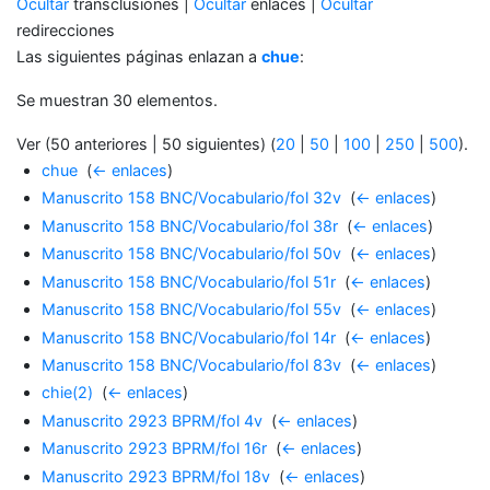
Ocultar
transclusiones |
Ocultar
enlaces |
Ocultar
redirecciones
Las siguientes páginas enlazan a
chue
:
Se muestran 30 elementos.
Ver (50 anteriores | 50 siguientes) (
20
|
50
|
100
|
250
|
500
).
chue
‎
(
← enlaces
)
Manuscrito 158 BNC/Vocabulario/fol 32v
‎
(
← enlaces
)
Manuscrito 158 BNC/Vocabulario/fol 38r
‎
(
← enlaces
)
Manuscrito 158 BNC/Vocabulario/fol 50v
‎
(
← enlaces
)
Manuscrito 158 BNC/Vocabulario/fol 51r
‎
(
← enlaces
)
Manuscrito 158 BNC/Vocabulario/fol 55v
‎
(
← enlaces
)
Manuscrito 158 BNC/Vocabulario/fol 14r
‎
(
← enlaces
)
Manuscrito 158 BNC/Vocabulario/fol 83v
‎
(
← enlaces
)
chie(2)
‎
(
← enlaces
)
Manuscrito 2923 BPRM/fol 4v
‎
(
← enlaces
)
Manuscrito 2923 BPRM/fol 16r
‎
(
← enlaces
)
Manuscrito 2923 BPRM/fol 18v
‎
(
← enlaces
)