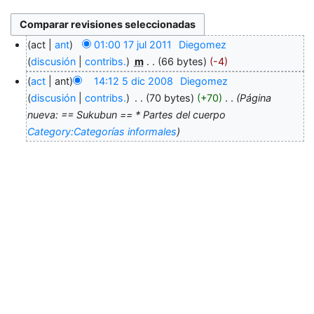
act
ant
01:00 17 jul 2011
‎
Diegomez
discusión
contribs.
‎
m
66 bytes
-4
act
ant
14:12 5 dic 2008
‎
Diegomez
discusión
contribs.
‎
70 bytes
+70
‎
Página
nueva: == Sukubun == * Partes del cuerpo
Category:Categorías informales