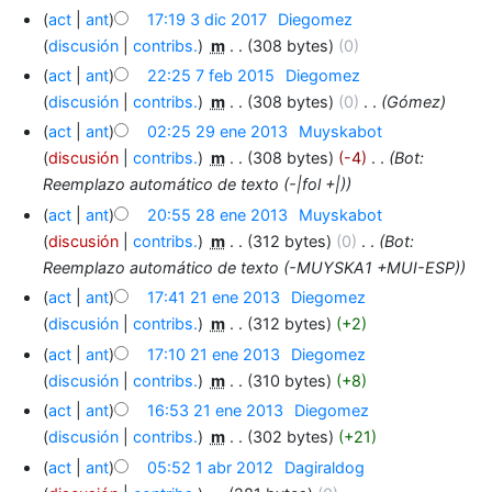
act
ant
17:19 3 dic 2017
‎
Diegomez
discusión
contribs.
‎
m
308 bytes
0
act
ant
22:25 7 feb 2015
‎
Diegomez
discusión
contribs.
‎
m
308 bytes
0
‎
Gómez
act
ant
02:25 29 ene 2013
‎
Muyskabot
discusión
contribs.
‎
m
308 bytes
-4
‎
Bot:
Reemplazo automático de texto (-|fol +|)
act
ant
20:55 28 ene 2013
‎
Muyskabot
discusión
contribs.
‎
m
312 bytes
0
‎
Bot:
Reemplazo automático de texto (-MUYSKA1 +MUI-ESP)
act
ant
17:41 21 ene 2013
‎
Diegomez
discusión
contribs.
‎
m
312 bytes
+2
act
ant
17:10 21 ene 2013
‎
Diegomez
discusión
contribs.
‎
m
310 bytes
+8
act
ant
16:53 21 ene 2013
‎
Diegomez
discusión
contribs.
‎
m
302 bytes
+21
act
ant
05:52 1 abr 2012
‎
Dagiraldog