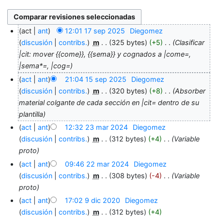
act
ant
12:01 17 sep 2025
‎
Diegomez
discusión
contribs.
‎
m
325 bytes
+5
‎
Clasificar
|cit: mover {{come}}, {{sema}} y cognados a |come=,
|sema*=, |cog=
act
ant
21:04 15 sep 2025
‎
Diegomez
discusión
contribs.
‎
m
320 bytes
+8
‎
Absorber
material colgante de cada sección en |cit= dentro de su
plantilla
act
ant
12:32 23 mar 2024
‎
Diegomez
discusión
contribs.
‎
m
312 bytes
+4
‎
Variable
proto
act
ant
09:46 22 mar 2024
‎
Diegomez
discusión
contribs.
‎
m
308 bytes
-4
‎
Variable
proto
act
ant
17:02 9 dic 2020
‎
Diegomez
discusión
contribs.
‎
m
312 bytes
+4