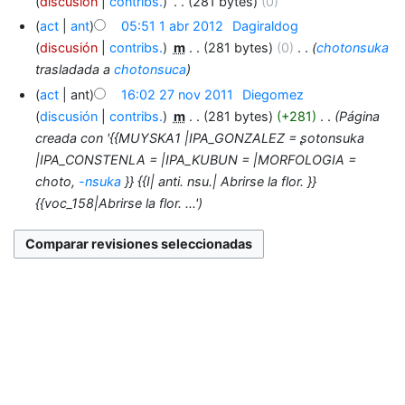
discusión
contribs.
‎
281 bytes
0
act
ant
05:51 1 abr 2012
‎
Dagiraldog
discusión
contribs.
‎
m
281 bytes
0
‎
chotonsuka
trasladada a
chotonsuca
act
ant
16:02 27 nov 2011
‎
Diegomez
discusión
contribs.
‎
m
281 bytes
+281
‎
Página
creada con '{{MUYSKA1 |IPA_GONZALEZ = ʂotonsuka
|IPA_CONSTENLA = |IPA_KUBUN = |MORFOLOGIA =
choto,
-nsuka
}} {{I| anti. nsu.| Abrirse la flor. }}
{{voc_158|Abrirse la flor. ...'