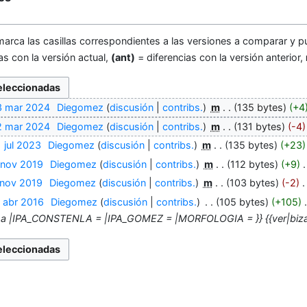
marca las casillas correspondientes a las versiones a comparar y pu
as con la versión actual,
(ant)
= diferencias con la versión anterior,
3 mar 2024
‎
Diegomez
discusión
contribs.
‎
m
135 bytes
+4
2 mar 2024
‎
Diegomez
discusión
contribs.
‎
m
131 bytes
-4
 jul 2023
‎
Diegomez
discusión
contribs.
‎
m
135 bytes
+23
 nov 2019
‎
Diegomez
discusión
contribs.
‎
m
112 bytes
+9
‎
 nov 2019
‎
Diegomez
discusión
contribs.
‎
m
103 bytes
-2
‎
 abr 2016
‎
Diegomez
discusión
contribs.
‎
105 bytes
+105
‎
a |IPA_CONSTENLA = |IPA_GOMEZ = |MORFOLOGIA = }} {{ver|biza