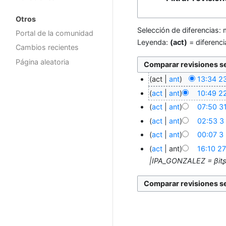
Otros
Selección de diferencias: 
Portal de la comunidad
Leyenda:
(act)
= diferenci
Cambios recientes
Página aleatoria
act
ant
13:34 2
act
ant
10:49 2
act
ant
07:50 31
act
ant
02:53 3
act
ant
00:07 3
act
ant
16:10 27
|IPA_GONZALEZ = βitʂ