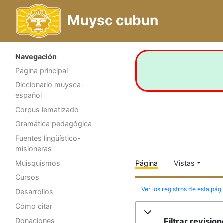
Muysc cubun
Navegación
Página principal
Diccionario muysca-
español
Corpus lematizado
Gramática pedagógica
Fuentes lingüístico-
misioneras
Muisquismos
Página
Vistas
Cursos
Ver los registros de esta pág
Desarrollos
Cómo citar
Filtrar revisio
Donaciones