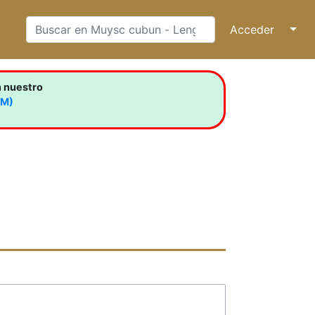
Acceder
↓
n nuestro
LM)