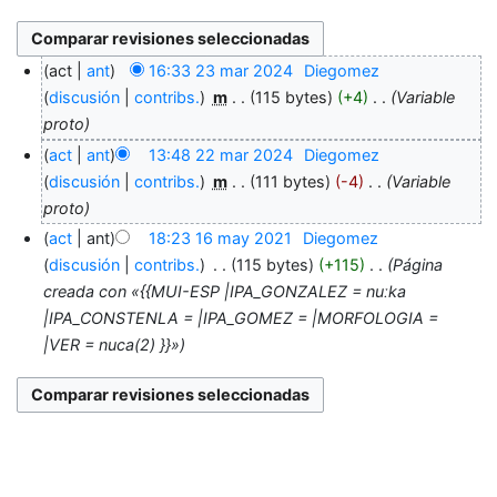
act
ant
16:33 23 mar 2024
‎
Diegomez
discusión
contribs.
‎
m
115 bytes
+4
‎
Variable
proto
act
ant
13:48 22 mar 2024
‎
Diegomez
discusión
contribs.
‎
m
111 bytes
-4
‎
Variable
proto
act
ant
18:23 16 may 2021
‎
Diegomez
discusión
contribs.
‎
115 bytes
+115
‎
Página
creada con «{{MUI-ESP |IPA_GONZALEZ = nuːka
|IPA_CONSTENLA = |IPA_GOMEZ = |MORFOLOGIA =
|VER = nuca(2) }}»