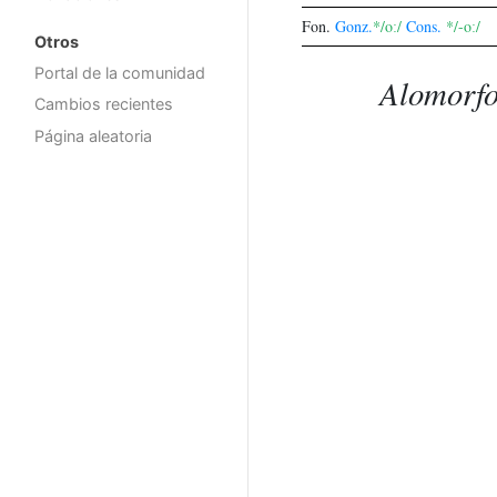
Fon.
Gonz.
*/oː/
Cons.
*/-oː/
Otros
Portal de la comunidad
Alomorf
Cambios recientes
Página aleatoria