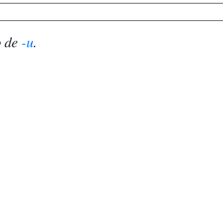
o de
-u
.