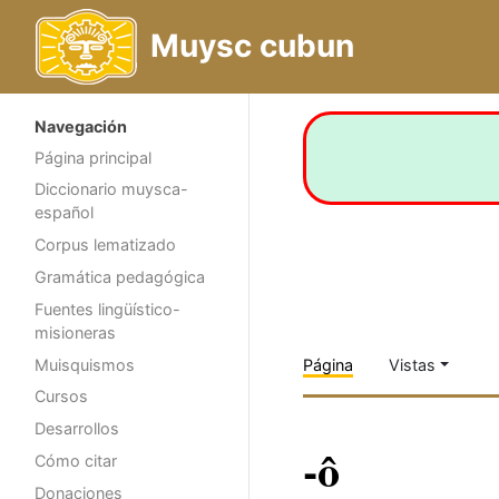
Muysc cubun
Navegación
Página principal
Diccionario muysca-
español
Corpus lematizado
Gramática pedagógica
Fuentes lingüístico-
misioneras
Muisquismos
Página
Vistas
Cursos
Desarrollos
-ô
Cómo citar
Donaciones