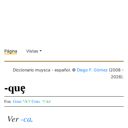
Página
Vistas
Diccionario muysca - español. ©
Diego F. Gómez
(2008 -
2026).
-quȩ
Fon.
Gonz.
*/k?/
Cons.
*/-kɨ/
Ver
-ca
.