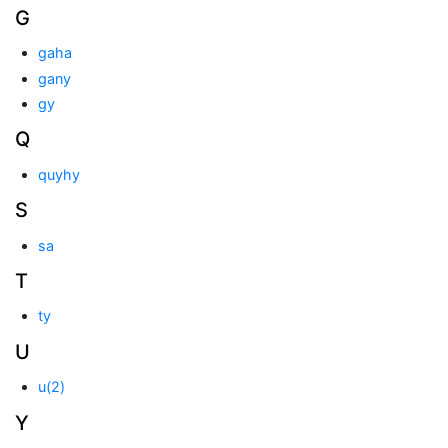
G
gaha
gany
gy
Q
quyhy
S
sa
T
ty
U
u(2)
Y