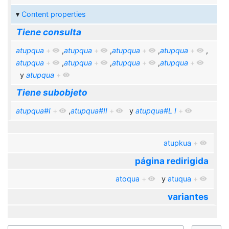
Content properties
Tiene consulta
atupqua
+
,
atupqua
+
,
atupqua
+
,
atupqua
+
,
atupqua
+
,
atupqua
+
,
atupqua
+
,
atupqua
+
y
atupqua
+
Tiene subobjeto
atupqua#I
+
,
atupqua#II
+
y
atupqua#L I
+
atupkua
+
página redirigida
atoqua
+
y
atuqua
+
variantes