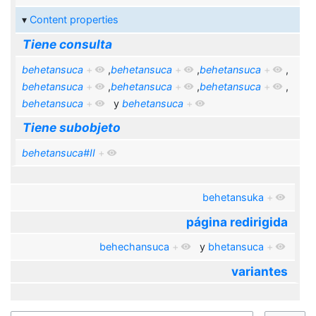
Content properties
Tiene consulta
behetansuca
+
,
behetansuca
+
,
behetansuca
+
,
behetansuca
+
,
behetansuca
+
,
behetansuca
+
,
behetansuca
+
y
behetansuca
+
Tiene subobjeto
behetansuca#II
+
behetansuka
+
página redirigida
behechansuca
+
y
bhetansuca
+
variantes