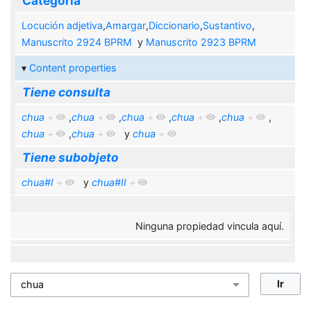
Categoría
Locución adjetiva
,
Amargar
,
Diccionario
,
Sustantivo
,
Manuscrito 2924 BPRM
y
Manuscrito 2923 BPRM
Content properties
Tiene consulta
chua
+
,
chua
+
,
chua
+
,
chua
+
,
chua
+
,
chua
+
,
chua
+
y
chua
+
Tiene subobjeto
chua#I
+
y
chua#II
+
Ninguna propiedad vincula aquí.