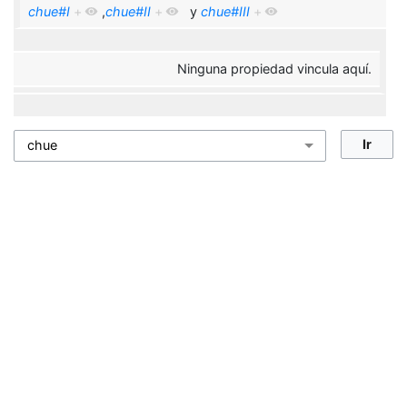
chue#I
+
,
chue#II
+
y
chue#III
+
Ninguna propiedad vincula aquí.