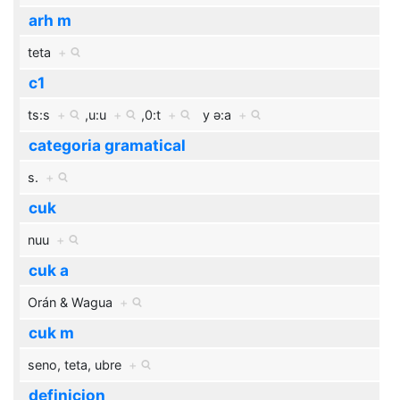
arh m
teta
+
c1
ts:s
+
,
u:u
+
,
0:t
+
y
ə:a
+
categoria gramatical
s.
+
cuk
nuu
+
cuk a
Orán & Wagua
+
cuk m
seno, teta, ubre
+
definicion