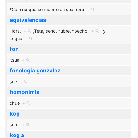
*Camino que se recorre en una hora
+
equivalencias
Hora.
+
,
Teta, seno, *ubre, *pecho.
+
y
Legua
+
fon
ˈtsua
+
fonologia gonzalez
ʂue
+
homonimia
chue
+
kog
sumí
+
kog a