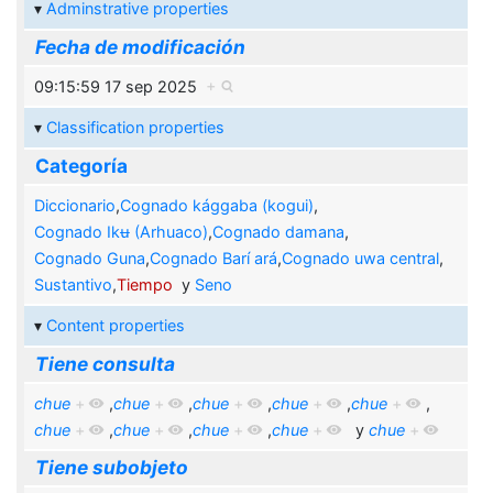
Adminstrative properties
Fecha de modificación
09:15:59 17 sep 2025
+
Classification properties
Categoría
Diccionario
,
Cognado kággaba (kogui)
,
Cognado Ikʉ (Arhuaco)
,
Cognado damana
,
Cognado Guna
,
Cognado Barí ará
,
Cognado uwa central
,
Sustantivo
,
Tiempo
y
Seno
Content properties
Tiene consulta
chue
+
,
chue
+
,
chue
+
,
chue
+
,
chue
+
,
chue
+
,
chue
+
,
chue
+
,
chue
+
y
chue
+
Tiene subobjeto