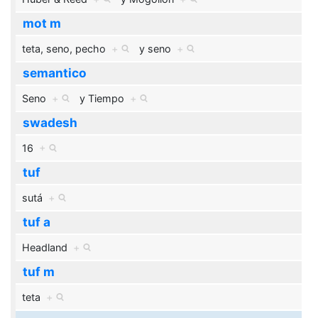
mot m
teta, seno, pecho
+
y
seno
+
semantico
Seno
+
y
Tiempo
+
swadesh
16
+
tuf
sutá
+
tuf a
Headland
+
tuf m
teta
+