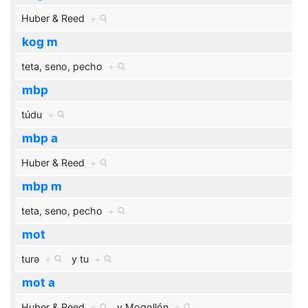
Huber & Reed
+
kog m
teta, seno, pecho
+
mbp
túdu
+
mbp a
Huber & Reed
+
mbp m
teta, seno, pecho
+
mot
turə
+
y
tu
+
mot a
Huber & Reed
+
y
Mogollón
+