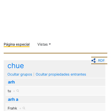
Página especial
Vistas
RDF
chue
Ocultar grupos
Ocultar propiedades entrantes
arh
tu
+
arh a
Frahk
+