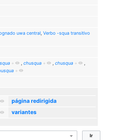
ognado uwa central
,
Verbo -squa transitivo
squa
+
,
chusqua
+
,
chusqua
+
,
husqua
+
página redirigida
variantes