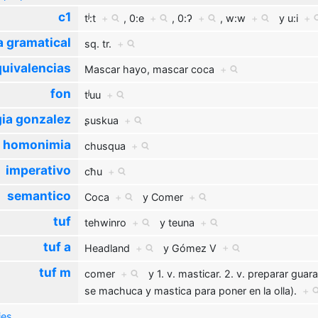
c1
tʲ:t
+
,
0:e
+
,
0:ʔ
+
,
w:w
+
y
u:i
+
a gramatical
sq. tr.
+
uivalencias
Mascar hayo, mascar coca
+
fon
tʲuu
+
ia gonzalez
ʂuskua
+
homonimia
chusqua
+
imperativo
cħu
+
semantico
Coca
+
y
Comer
+
tuf
tehwinro
+
y
teuna
+
tuf a
Headland
+
y
Gómez V
+
tuf m
comer
+
y
1. v. masticar. 2. v. preparar gua
se machuca y mastica para poner en la olla).
+
ies