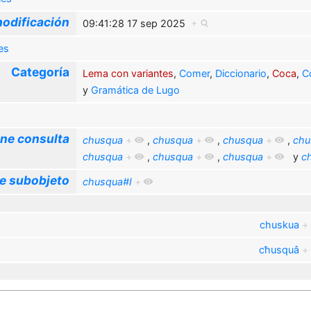
odificación
09:41:28 17 sep 2025
+
es
Categoría
Lema con variantes
,
Comer
,
Diccionario
,
Coca
,
C
y
Gramática de Lugo
ne consulta
chusqua
+
,
chusqua
+
,
chusqua
+
,
chu
chusqua
+
,
chusqua
+
,
chusqua
+
y
c
e subobjeto
chusqua#I
+
chuskua
+
cħusquâ
+