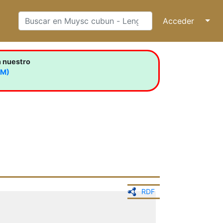
Acceder
↓
n nuestro
LM)
RDF