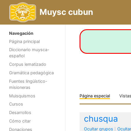
Muysc cubun
Navegación
Página principal
Diccionario muysca-
español
Corpus lematizado
Gramática pedagógica
Fuentes lingüístico-
misioneras
Muisquismos
Página especial
Vista
Cursos
Desarrollos
chusqua
Cómo citar
Ocultar grupos
Oculta
Donaciones