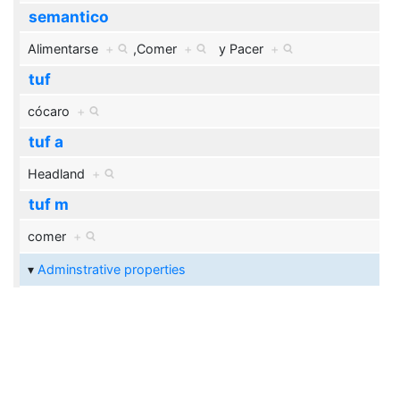
semantico
Alimentarse
+
,
Comer
+
y
Pacer
+
tuf
cócaro
+
tuf a
Headland
+
tuf m
comer
+
Adminstrative properties
Fecha de modificación
13:11:30 17 sep 2025
+
Classification properties
Categoría