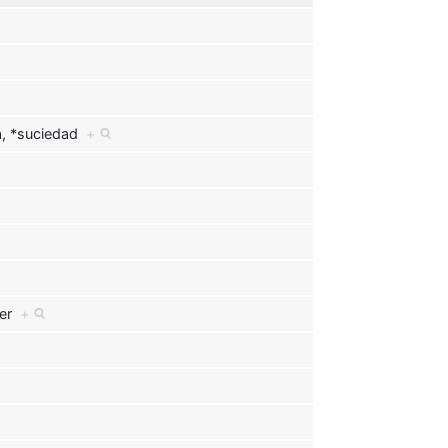
, *suciedad
+
jer
+