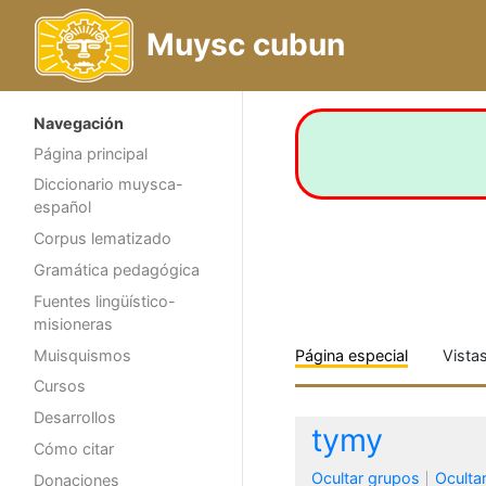
Muysc cubun
Navegación
Página principal
Diccionario muysca-
español
Corpus lematizado
Gramática pedagógica
Fuentes lingüístico-
misioneras
Muisquismos
Página especial
Vista
Cursos
Desarrollos
tymy
Cómo citar
Ocultar grupos
Oculta
Donaciones