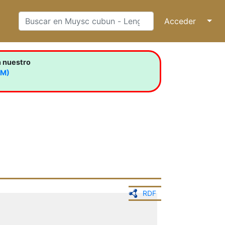
Acceder
↓
n nuestro
LM)
RDF