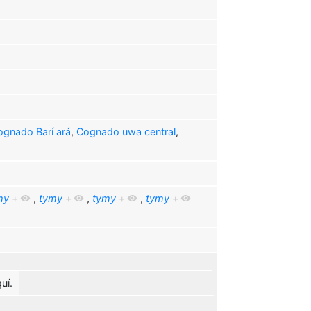
ognado Barí ará
,
Cognado uwa central
,
my
+
,
tymy
+
,
tymy
+
,
tymy
+
uí.