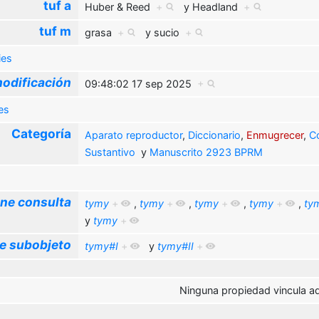
tuf a
Huber & Reed
+
y
Headland
+
tuf m
grasa
+
y
sucio
+
ies
odificación
09:48:02 17 sep 2025
+
es
Categoría
Aparato reproductor
,
Diccionario
,
Enmugrecer
,
C
Sustantivo
y
Manuscrito 2923 BPRM
ne consulta
tymy
+
,
tymy
+
,
tymy
+
,
tymy
+
,
ty
y
tymy
+
e subobjeto
tymy#I
+
y
tymy#II
+
Ninguna propiedad vincula aq