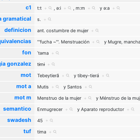
c1
t:t
+
,
ə:i
+
,
m:m
+
y
ə:a
+
a gramatical
s.
+
definicion
ant. costumbre de mujer
+
uivalencias
'''fucha ~'''. Menstruación
+
y
Mugre, mancha
fon
ˈtəma
+
ia gonzalez
tɨmɨ
+
mot
Tebeytierã
+
y
tibey-tierá
+
mot a
Mutis
+
y
Santos
+
mot m
Menstruo de la mujer
+
y
Ménstruo de la mu
semantico
Enmugrecer
+
y
Aparato reproductor
+
swadesh
45
+
tuf
tima
+