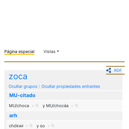
Página especial
Vistas
RDF
zoca
Ocultar grupos
Ocultar propiedades entrantes
MU-citado
MU/choca
+
y
MU/chocáa
+
arh
chókwɨ
+
y
so
+