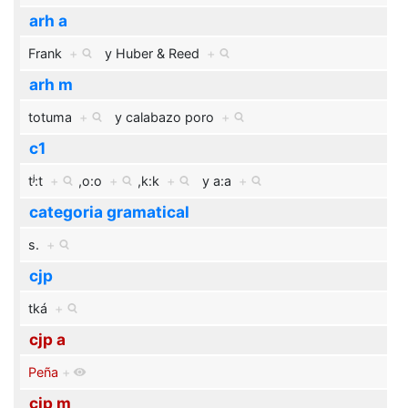
arh a
Frank
+
y
Huber & Reed
+
arh m
totuma
+
y
calabazo poro
+
c1
tʲ:t
+
,
o:o
+
,
k:k
+
y
a:a
+
categoria gramatical
s.
+
cjp
tká
+
cjp a
Peña
+
cjp m