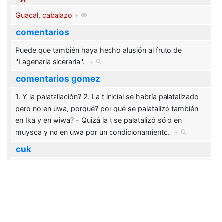
Guacal, cabalazo
+
comentarios
Puede que también haya hecho alusión al fruto de
''Lagenaria siceraria''.
+
comentarios gomez
1. Y la palataliación? 2. La t inicial se habría palatalizado
pero no en uwa, porqué? por qué se palatalizó también
en Ika y en wiwa? - Quizá la t se palatalizó sólo en
muysca y no en uwa por un condicionamiento.
+
cuk
nog,_noga
+
cuk a
Orán & Wagua
+
cuk m