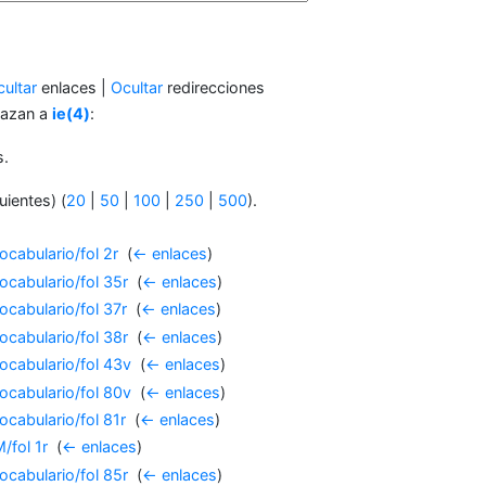
ultar
enlaces |
Ocultar
redirecciones
lazan a
ie(4)
:
s.
uientes) (
20
|
50
|
100
|
250
|
500
).
cabulario/fol 2r
‎
(
← enlaces
)
cabulario/fol 35r
‎
(
← enlaces
)
cabulario/fol 37r
‎
(
← enlaces
)
cabulario/fol 38r
‎
(
← enlaces
)
cabulario/fol 43v
‎
(
← enlaces
)
cabulario/fol 80v
‎
(
← enlaces
)
cabulario/fol 81r
‎
(
← enlaces
)
/fol 1r
‎
(
← enlaces
)
cabulario/fol 85r
‎
(
← enlaces
)