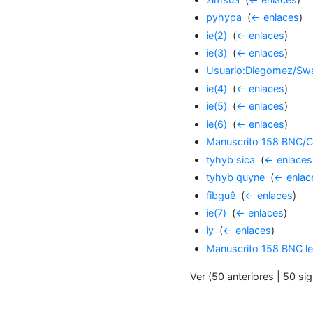
pyhypa
‎
(
← enlaces
)
ie(2)
‎
(
← enlaces
)
ie(3)
‎
(
← enlaces
)
Usuario:Diegomez/Sw
ie(4)
‎
(
← enlaces
)
ie(5)
‎
(
← enlaces
)
ie(6)
‎
(
← enlaces
)
Manuscrito 158 BNC/C
tyhyb sica
‎
(
← enlaces
tyhyb quyne
‎
(
← enlac
fibguê
‎
(
← enlaces
)
ie(7)
‎
(
← enlaces
)
iy
‎
(
← enlaces
)
Manuscrito 158 BNC l
Ver (50 anteriores | 50 sig