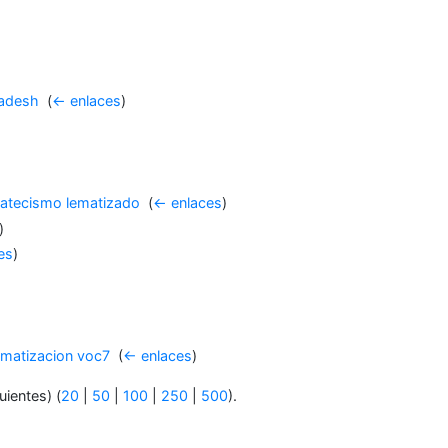
adesh
‎
(
← enlaces
)
atecismo lematizado
‎
(
← enlaces
)
)
es
)
ematizacion voc7
‎
(
← enlaces
)
uientes) (
20
|
50
|
100
|
250
|
500
).