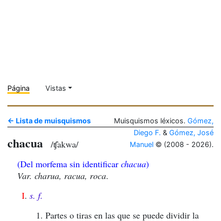
Página
Vistas
← Lista de muisquismos
Muisquismos léxicos.
Gómez,
Diego F.
&
Gómez, José
chacua
/ʧ̑akwa/
Manuel
© (2008 - 2026).
(Del morfema sin identificar
chacua
)
Var.
charua, racua, roca
.
I
.
s. f.
1. Partes o tiras en las que se puede dividir la