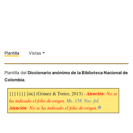
Plantilla
Vistas
Plantilla del
Diccionario anónimo de la Biblioteca Nacional de
Colombia
.
{{{1}}} [sic] (Gómez & Torres, 2013) -
Atención
: No se
ha indicado el folio de origen.
Ms. 158. Voc. fol.
Atención
: No se ha indicado el folio de origen.