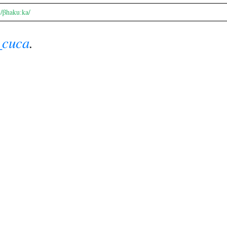
/βhakuːka/
_cuca
.