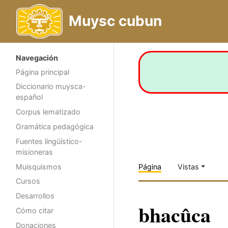
Muysc cubun
Navegación
Página principal
Diccionario muysca-
español
Corpus lematizado
Gramática pedagógica
Fuentes lingüístico-
misioneras
Muisquismos
Página
Vistas
Cursos
Desarrollos
bhacûca
Cómo citar
Donaciones