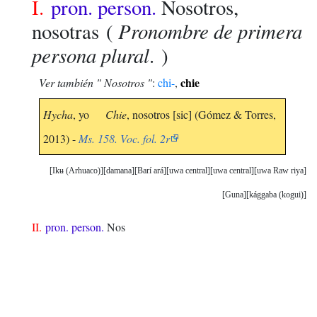
I.
pron. person.
Nosotros,
Pronombre de primera
nosotras
(
persona plural
. )
chie
Ver también " Nosotros "
:
chi-
,
Hycha
, yo
Chie
, nosotros [sic] (Gómez & Torres,
2013) -
Ms. 158. Voc. fol. 2r
Ikʉ (Arhuaco)
damana
Barí ará
uwa central
uwa central
uwa Raw riya
Guna
kággaba (kogui)
II.
pron. person.
Nos