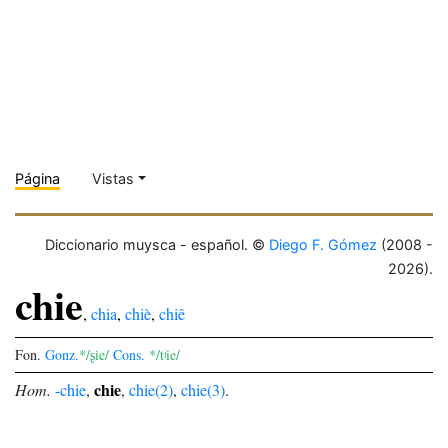
Página
Vistas
Diccionario muysca - español. ©
Diego F. Gómez
(2008 -
2026).
chie
,
chia
,
chiè
,
chiê
Fon.
Gonz.
*/ʂie/
Cons.
*/tʲie/
chie
Hom.
-chie
,
,
chie(2)
,
chie(3)
.