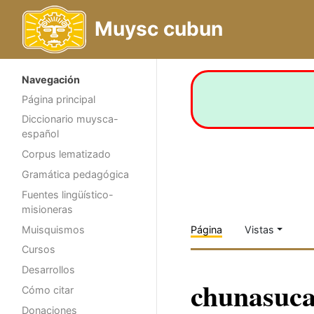
Muysc cubun
Navegación
Página principal
Diccionario muysca-
español
Corpus lematizado
Gramática pedagógica
Fuentes lingüístico-
misioneras
Muisquismos
Página
Vistas
Cursos
Desarrollos
chunasuc
Cómo citar
Donaciones