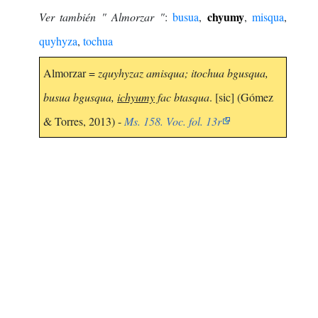
chyumy
Ver también " Almorzar "
:
busua
,
,
misqua
,
quyhyza
,
tochua
Almorzar =
zquyhyzaz amisqua; itochua bgusqua,
busua bgusqua,
ichyumy
fac btasqua
. [sic] (Gómez
& Torres, 2013) -
Ms. 158. Voc. fol. 13r