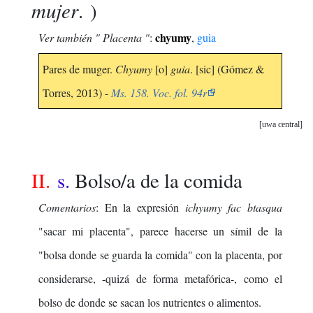
mujer
. )
chyumy
Ver también " Placenta "
:
,
guia
Pares de muger.
Chyumy
[o]
guia
. [sic] (Gómez &
Torres, 2013) -
Ms. 158. Voc. fol. 94r
uwa central
II.
s.
Bolso/a de la comida
Comentarios
: En la expresión
ichyumy fac btasqua
"sacar mi placenta", parece hacerse un símil de la
"bolsa donde se guarda la comida" con la placenta, por
considerarse, -quizá de forma metafórica-, como el
bolso de donde se sacan los nutrientes o alimentos.