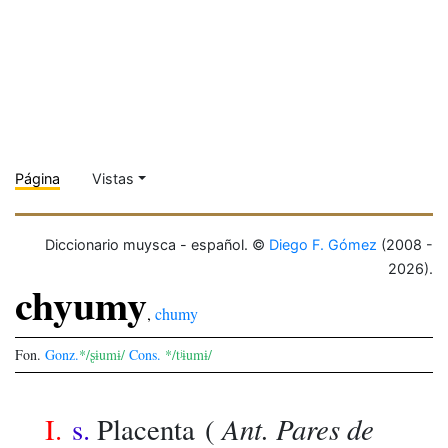
Página
Vistas
Diccionario muysca - español. ©
Diego F. Gómez
(2008 -
2026).
chyumy
,
chumy
Fon.
Gonz.
*/ʂɨumɨ/
Cons.
*/tʲɨumɨ/
Ant. Pares de
I.
s.
Placenta
(