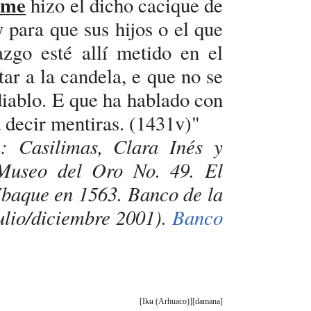
yme
hizo el dicho cacique de
 para que sus hijos o el que
azgo esté allí metido en el
ar a la candela, e que no se
diablo. E que ha hablado con
a decir mentiras. (1431v)"
n: Casilimas, Clara Inés y
 Museo del Oro No. 49. El
Ubaque en 1563. Banco de la
ulio/diciembre 2001).
Banco
Ikʉ (Arhuaco)
damana