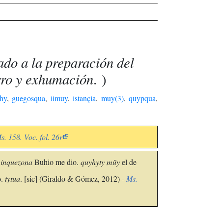
ado a la preparación del
erro y exhumación
. )
hy
,
guegosqua
,
iimuy
,
istançia
,
muy(3)
,
quypqua
,
s. 158. Voc. fol. 26r
 inquezona
Buhio me dio.
quyhyty müy
el de
o.
tytua
. [sic] (Giraldo & Gómez, 2012) -
Ms.