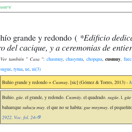
kusmʷɨ/
*Edificio dedic
hío grande y redondo
(
o del cacique, y a ceremonias de enti
cusmuy
Ver también " Casa "
:
chasmuy
,
chasymta
,
chopqua
,
,
fuec
sugue
,
tytua
,
ue
,
ui(3)
Buhio grande y redondo =
Cusmuy
. [sic] (Gómez & Torres, 2013) -
M
Buhio.
güe
. el grande, y redondo.
Cusmüy
. el quadrado.
sugüe
. l.
güe
bahareque
suhuzu muy
. el que no se habita:
gue mnymuy
. el pequeñit
2922. Voc. fol. 24v