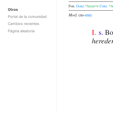
Fon.
Gonz.
*/kusmʷɨ/
Cons.
*/
Otros
Morf
.
cus-
muy
Portal de la comunidad
Cambios recientes
I.
s.
Bo
Página aleatoria
hereder