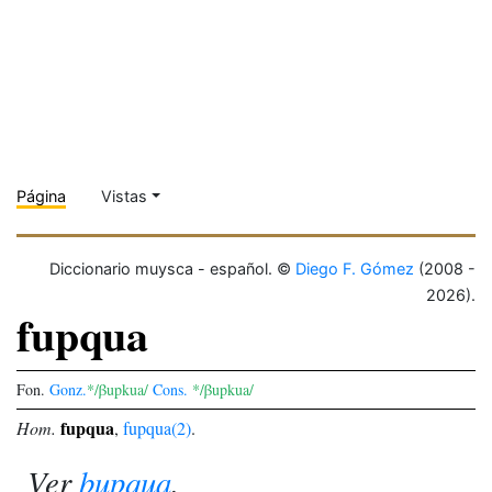
Página
Vistas
Diccionario muysca - español. ©
Diego F. Gómez
(2008 -
2026).
fupqua
Fon.
Gonz.
*/βupkua/
Cons.
*/βupkua/
fupqua
Hom.
,
fupqua(2)
.
Ver
bupqua
.