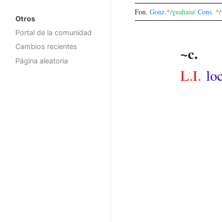
Fon.
Gonz.
*/ɣuahaiu/
Cons.
*/
Otros
Portal de la comunidad
Cambios recientes
~c.
Página aleatoria
L.I.
loc