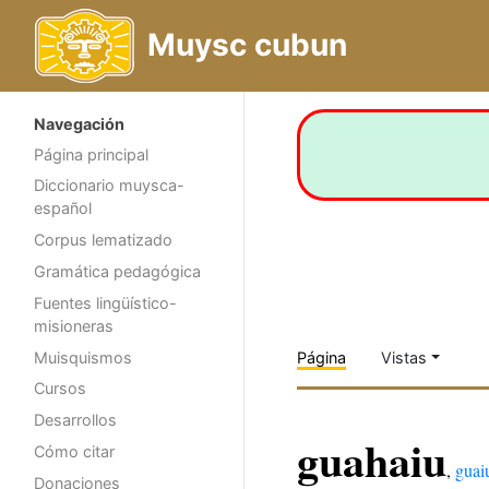
Muysc cubun
Navegación
Página principal
Diccionario muysca-
español
Corpus lematizado
Gramática pedagógica
Fuentes lingüístico-
misioneras
Muisquismos
Página
Vistas
Cursos
Desarrollos
guahaiu
Cómo citar
,
guai
Donaciones