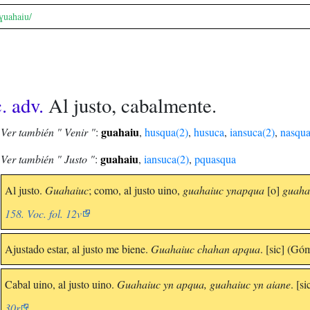
ɣuahaiu/
. adv.
Al justo, cabalmente.
guahaiu
Ver también " Venir "
:
,
husqua(2)
,
husuca
,
iansuca(2)
,
nasqu
guahaiu
Ver también " Justo "
:
,
iansuca(2)
,
pquasqua
Al justo.
Guahaiuc
; como, al justo uino,
guahaiuc ynapqua
[o]
guaha
158. Voc. fol. 12v
Ajustado estar, al justo me biene.
Guahaiuc chahan apqua
. [sic] (Gó
Cabal uino, al justo uino.
Guahaiuc yn apqua, guahaiuc yn aiane
. [s
30r