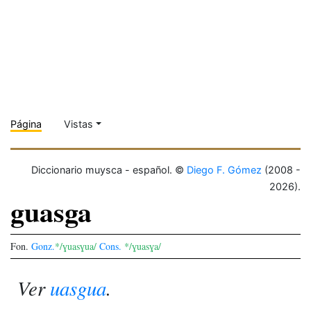
Página
Vistas
Diccionario muysca - español. ©
Diego F. Gómez
(2008 -
2026).
guasga
Fon.
Gonz.
*/ɣuasɣua/
Cons.
*/ɣuasɣa/
Ver
uasgua
.