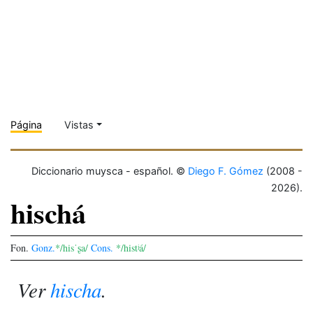
Página
Vistas
Diccionario muysca - español. ©
Diego F. Gómez
(2008 -
2026).
hischá
Fon.
Gonz.
*/hisˈʂa/
Cons.
*/histʲá/
Ver
hischa
.