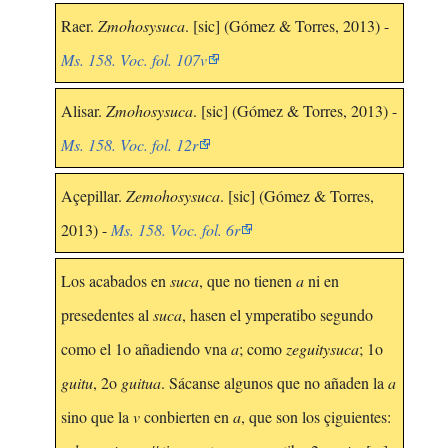
Raer.
Zmohosysuca
. [sic] (Gómez & Torres, 2013) -
Ms. 158. Voc. fol. 107v
Alisar.
Zmohosysuca
. [sic] (Gómez & Torres, 2013) -
Ms. 158. Voc. fol. 12r
Açepillar.
Zemohosysuca
. [sic] (Gómez & Torres,
2013) -
Ms. 158. Voc. fol. 6r
Los acabados en
suca
, que no tienen
a
ni en
presedentes al
suca
, hasen el ymperatibo segundo
como el 1o añadiendo vna
a
; como
zeguitysuca
; 1o
guitu
, 2o
guitua
. Sácanse algunos que no añaden la
a
sino que la
v
conbierten en
a
, que son los çiguientes: