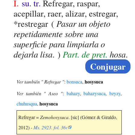
I.
su. tr.
Refregar, raspar,
acepillar, raer, alizar, estregar,
Pasar un objeto
*restregar
(
repetidamente sobre una
superficie para limpiarla o
dejarla lisa
Part. de pret.
hosa
. )
.
Conjugar
hosysuca
Ver también " Refregar "
:
bonsuca
,
Ver también " Aseo "
:
bahazy
,
bahazysuca
,
bzyzy
,
hosysuca
chuhusqua
,
Refregar =
Zemohosysuca
. [sic] (Gómez & Giraldo,
2012) -
Ms. 2923. fol. 36v