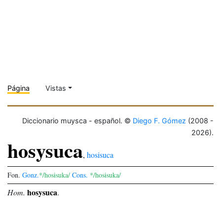
Página
Vistas
Diccionario muysca - español. ©
Diego F. Gómez
(2008 -
2026).
hosysuca
,
hosisuca
Fon.
Gonz.
*/hosɨsuka/
Cons.
*/hosɨsuka/
hosysuca
Hom.
.