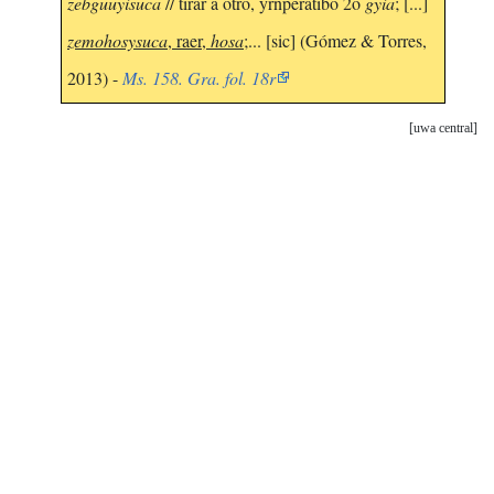
zebguuyisuca
// tirar a otro, yrnperatibo 2o
gyia
; [...]
zemohosysuca
, raer,
hosa
;... [sic] (Gómez & Torres,
2013) -
Ms. 158. Gra. fol. 18r
uwa central